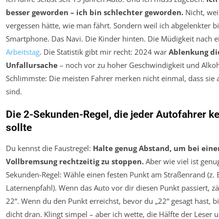
besser geworden – ich bin schlechter geworden.
Nicht, wei
vergessen hätte, wie man fährt. Sondern weil ich abgelenkter b
Smartphone. Das Navi. Die Kinder hinten. Die Müdigkeit nach 
Arbeitstag
. Die Statistik gibt mir recht: 2024 war
Ablenkung di
Unfallursache
– noch vor zu hoher Geschwindigkeit und Alko
Schlimmste: Die meisten Fahrer merken nicht einmal, dass sie 
sind.
Die 2-Sekunden-Regel, die jeder Autofahrer k
sollte
Du kennst die Faustregel:
Halte genug Abstand, um bei eine
Vollbremsung rechtzeitig zu stoppen.
Aber wie viel ist genu
Sekunden-Regel: Wähle einen festen Punkt am Straßenrand (z. 
Laternenpfahl). Wenn das Auto vor dir diesen Punkt passiert, zä
22“. Wenn du den Punkt erreichst, bevor du „22“ gesagt hast, bi
dicht dran. Klingt simpel – aber ich wette, die Hälfte der Leser 