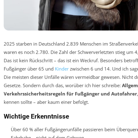
2025 starben in Deutschland 2.839 Menschen im Straßenverke
waren es noch 2.780. Die Zahl der Schwerverletzten stieg um 4
Das ist kein Rückschritt – das ist ein Weckruf. Besonders betrof
Fußgänger über 65 und
Kinder
zwischen 6 und 14. Und ich sage 
Die meisten dieser Unfälle wären vermeidbar gewesen. Nicht 
Gesetze. Sondern durch das, worüber ich hier schreibe:
Allgem
Verkehrssicherheitsregeln für Fußgänger und Autofahrer
kennen sollte – aber kaum einer befolgt.
Wichtige Erkenntnisse
Über 60 % aller Fußgängerunfälle passieren beim Überquer
Fahrbahn – nicht auf dem Gehweg.