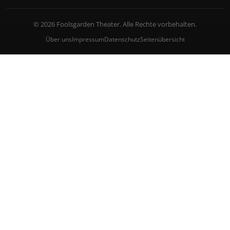
© 2026 Foolsgarden Theater. Alle Rechte vorbehalten.
Über uns
Impressum
Datenschutz
Seitenübersicht