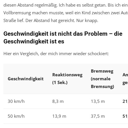
diesen Abstand regelmäßig. Ich habe es selbst getan. Bis ich ei
Vollbremsung machen musste, weil ein Kind zwischen zwei Auto
Straße lief. Der Abstand hat gereicht. Nur knapp.
Geschwindigkeit ist nicht das Problem – die
Geschwindigkeit ist es
Hier ein Vergleich, der mich immer wieder schockiert:
Bremsweg
Reaktionsweg
An
Geschwindigkeit
(normale
(1 Sek.)
ge
Bremsung)
30 km/h
8,3 m
13,5 m
21
50 km/h
13,9 m
37,5 m
51