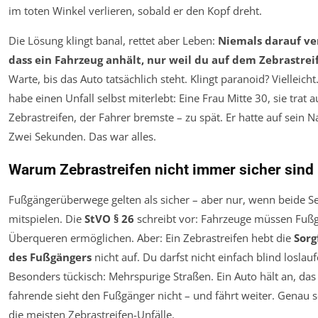
im toten Winkel verlieren, sobald er den Kopf dreht.
Die Lösung klingt banal, rettet aber Leben:
Niemals darauf ve
dass ein Fahrzeug anhält, nur weil du auf dem Zebrastreif
Warte, bis das Auto tatsächlich steht. Klingt paranoid? Vielleicht
habe einen Unfall selbst miterlebt: Eine Frau Mitte 30, sie trat 
Zebrastreifen, der Fahrer bremste – zu spät. Er hatte auf sein N
Zwei Sekunden. Das war alles.
Warum Zebrastreifen nicht immer sicher sind
Fußgängerüberwege gelten als sicher – aber nur, wenn beide Se
mitspielen. Die
StVO § 26
schreibt vor: Fahrzeuge müssen Fuß
Überqueren ermöglichen. Aber: Ein Zebrastreifen hebt die
Sorg
des Fußgängers
nicht auf. Du darfst nicht einfach blind loslauf
Besonders tückisch: Mehrspurige Straßen. Ein Auto hält an, da
fahrende sieht den Fußgänger nicht – und fährt weiter. Genau 
die meisten Zebrastreifen-Unfälle.