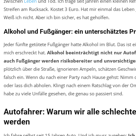
zwischen
Leben
und Tod. Ich trage seit Jahren einen kleinen Ref
Streifen am Rucksack. Kostet 3 Euro. Hat mir einmal das Leben 
Weiß ich nicht. Aber ich bin sicher, es hat geholfen.
Alkohol und Fußgänger: ein unterschätztes P
Jeder fünfte getötete Fußgänger hatte Alkohol im Blut. Das ist ei
mich erschreckt hat.
Alkohol beeinträchtigt nicht nur Auto
auch Fußgänger werden risikobereiter und unvorsichtige
plötzlich über die Straße, ignorieren Ampeln, schätzen Geschwi
falsch ein. Wenn du nach einer Party nach Hause gehst: Nimm d
oder lass dich abholen. Klingt nach einem Ratschlag von der O
habe zu viele Unfälle gesehen, die genau so passiert sind.
Autofahrer: Warum wir alle schlechte
werden
Ich fahre selbst seit 15 Jahren Auto. Und ich muss zugeben:
Ich